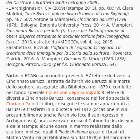
del Direttore sull’attività svolta nell’anno 2009
,
«L'Archiginnasio», CIV (2009) [stampa 2013], pp. XIX; ivi, Clara
Maldini,
Carte Baruzzi dall'archivio di lavoro di Lino Sighinolfi
,
pp. 467-507; Antonella Mampieri,
Cincinnato Baruzzi (1796-
1878)
, Bologna, Bononia University Press, 2014; A. Mampieri,
Cincinnato Baruzzi perduto (?): tracce per l'identificazione di
opere disperse attraverso la documentazione foto-iconografica
,
[s.n.t.], 2015, estratto da «MDCCC», vol. 4, lug. 2015;
Elisabetta G. Rizzioli,
L'officina di Leopoldo Cicognara. La
creazione delle immagini per la Storia della scultura
, Rovereto,
Osiride, 2016; A. Mampieri,
Giacomo De Maria (1760-1838)
,
Bologna, Patron, 2020 (per f.s.
Cincinnato Baruzzi
, 64).
Note:
In BCABo sono inoltre presenti: 57 lettere di diversi a
Cincinnato Baruzzi, estratte dall'archivio Baruzzi alla morte
dello scultore, assegnate alla Biblioteca nel 1879 e confluite
nel fondo speciale
Collezione degli autografi
; 8 lettere di
diversi a Cincinnato Baruzzi, conservate nel fondo speciale
Cipriano Pallotti
; i libri, i disegni e le stampe appartenuti a
Baruzzi e trasferiti in Biblioteca nel 1912 (occasione in cui
presumibilmente anche l'archivio fece il suo ingresso in
Archiginnasio), ora conservati presso il Gabinetto dei disegni
e delle stampe; alcune opere in marmo realizzate dallo
scultore imolese, quali il
Piede di donna greca
e i busti di
Matteo Venturoli (in Biblioteca sin dal 1878) e del cardinale