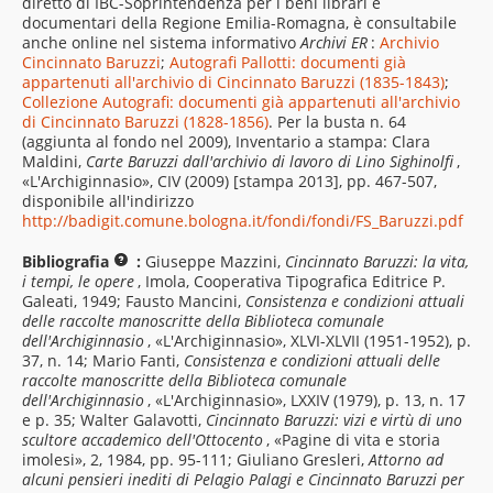
diretto di IBC-Soprintendenza per i beni librari e
documentari della Regione Emilia-Romagna, è consultabile
anche online nel sistema informativo
Archivi ER
:
Archivio
Cincinnato Baruzzi
;
Autografi Pallotti: documenti già
appartenuti all'archivio di Cincinnato Baruzzi (1835-1843)
;
Collezione Autografi: documenti già appartenuti all'archivio
di Cincinnato Baruzzi (1828-1856)
. Per la busta n. 64
(aggiunta al fondo nel 2009), Inventario a stampa: Clara
Maldini,
Carte Baruzzi dall'archivio di lavoro di Lino Sighinolfi
,
«L'Archiginnasio», CIV (2009) [stampa 2013], pp. 467-507,
disponibile all'indirizzo
http://badigit.comune.bologna.it/fondi/fondi/FS_Baruzzi.pdf
Bibliografia
:
Giuseppe Mazzini,
Cincinnato Baruzzi: la vita,
i tempi, le opere
, Imola, Cooperativa Tipografica Editrice P.
Galeati, 1949; Fausto Mancini,
Consistenza e condizioni attuali
delle raccolte manoscritte della Biblioteca comunale
dell'Archiginnasio
, «L'Archiginnasio», XLVI-XLVII (1951-1952), p.
37, n. 14; Mario Fanti,
Consistenza e condizioni attuali delle
raccolte manoscritte della Biblioteca comunale
dell'Archiginnasio
, «L'Archiginnasio», LXXIV (1979), p. 13, n. 17
e p. 35; Walter Galavotti,
Cincinnato Baruzzi: vizi e virtù di uno
scultore accademico dell'Ottocento
, «Pagine di vita e storia
imolesi», 2, 1984, pp. 95-111; Giuliano Gresleri,
Attorno ad
alcuni pensieri inediti di Pelagio Palagi e Cincinnato Baruzzi per