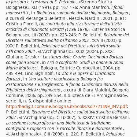
la facciata e i restauri di S. Petronio
, «Strenna Storica
Bolognese», XLI (1991), pp. 167-176; Anna Manfron,
I fondi
manoscritti
, in
Biblioteca comunale dell'Archiginnasio, Bologna
,
a cura di Pierangelo Bellettini, Fiesole, Nardini, 2001, p. 81;
Cristina Fiorelli,
Un contributo alla rivisitazione dell'attività
artistica di Cincinnato Baruzzi (1796-1878)
, «Strenna Storica
Bolognese», LII (2002), pp. 223-246; P. Bellettini,
Relazione del
Direttore sull'attività svolta nell'anno 2003
, XCVIII (2003), p.
XXX; P. Bellettini,
Relazione del Direttore sull'attività svolta
nell'anno 2004
, «L'Archiginnasio», XCIX (2004), p. XXX;
Giuliano Gresleri,
La stanza delle Grazie: Cincinnato Baruzzi
come John Soane
, in
Arti a confronto. Studi in onore di Anna
Maria Matteucci
, Bologna, Editrice Compositori, 2004, pp.
485-494; Lino Sighinolfi,
La vita e le opere di Cincinnato
Baruzzi
, in
Uno scultore neoclassico a Bologna fra
Restaurazione e Risorgimento. Il fondo Cincinnato Baruzzi nella
Biblioteca dell'Archiginnasio
, a cura di Clara Maldini, Bologna,
Comune, 2006, pp. 299-354, Biblioteca de «L'Archiginnasio»,
serie III, n. 5, disponibile online:
http://badigit.comune.bologna.it/books/sol/721499_INV.pdf
;
P. Bellettini,
Relazione del Direttore sull'attività svolta nell'anno
2007
, «L'Archiginnasio», CII (2007), p. XXXIV; Cristina Bersani,
La sezione iconografica in una biblioteca di tradizione:
contiguità e rapporti con le raccolte librarie e documentarie
,
«L'Archiginnasio», CIII (2008), p. 226; P. Bellettini,
Relazione