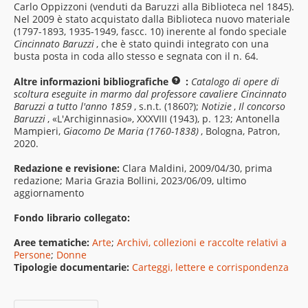
Carlo Oppizzoni (venduti da Baruzzi alla Biblioteca nel 1845).
Nel 2009 è stato acquistato dalla Biblioteca nuovo materiale
(1797-1893, 1935-1949, fascc. 10) inerente al fondo speciale
Cincinnato Baruzzi
, che è stato quindi integrato con una
busta posta in coda allo stesso e segnata con il n. 64.
Altre informazioni bibliografiche
:
Catalogo di opere di
scoltura eseguite in marmo dal professore cavaliere Cincinnato
Baruzzi a tutto l'anno 1859
, s.n.t. (1860?);
Notizie
,
Il concorso
Baruzzi
, «L'Archiginnasio», XXXVIII (1943), p. 123; Antonella
Mampieri,
Giacomo De Maria (1760-1838)
, Bologna, Patron,
2020.
Redazione e revisione:
Clara Maldini, 2009/04/30, prima
redazione; Maria Grazia Bollini, 2023/06/09, ultimo
aggiornamento
Fondo librario collegato:
Aree tematiche:
Arte
;
Archivi, collezioni e raccolte relativi a
Persone
;
Donne
Tipologie documentarie:
Carteggi, lettere e corrispondenza