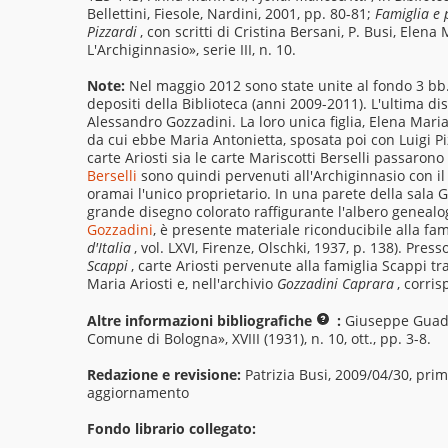
Bellettini, Fiesole, Nardini, 2001, pp. 80-81;
Famiglia e 
Pizzardi
, con scritti di Cristina Bersani, P. Busi, Ele
L'Archiginnasio», serie III, n. 10.
Note:
Nel maggio 2012 sono state unite al fondo 3 bb. 
depositi della Biblioteca (anni 2009-2011). L'ultima dis
Alessandro Gozzadini. La loro unica figlia, Elena Mari
da cui ebbe Maria Antonietta, sposata poi con Luigi Piz
carte Ariosti sia le carte Mariscotti Berselli passarono
Berselli
sono quindi pervenuti all'Archiginnasio con il 
oramai l'unico proprietario. In una parete della sala 
grande disegno colorato raffigurante l'albero genealog
Gozzadini
, è presente materiale riconducibile alla fami
d'Italia
, vol. LXVI, Firenze, Olschki, 1937, p. 138). Pres
Scappi
, carte Ariosti pervenute alla famiglia Scappi 
Maria Ariosti e, nell'archivio
Gozzadini Caprara
, corri
Altre informazioni bibliografiche
:
Giuseppe Guad
Comune di Bologna», XVIII (1931), n. 10, ott., pp. 3-8.
Redazione e revisione:
Patrizia Busi, 2009/04/30, pri
aggiornamento
Fondo librario collegato: