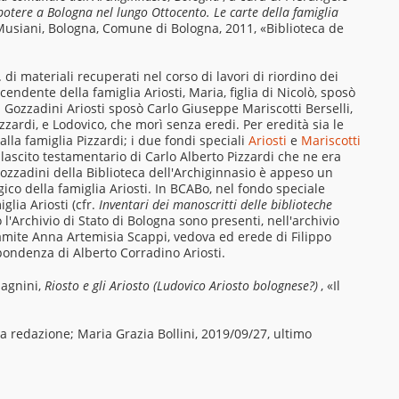
potere a Bologna nel lungo Ottocento. Le carte della famiglia
na Musiani, Bologna, Comune di Bologna, 2011, «Biblioteca de
di materiali recuperati nel corso di lavori di riordino dei
cendente della famiglia Ariosti, Maria, figlia di Nicolò, sposò
a Gozzadini Ariosti sposò Carlo Giuseppe Mariscotti Berselli,
zardi, e Lodovico, che morì senza eredi. Per eredità sia le
 alla famiglia Pizzardi; i due fondi speciali
Ariosti
e
Mariscotti
lascito testamentario di Carlo Alberto Pizzardi che ne era
Gozzadini della Biblioteca dell'Archiginnasio è appeso un
ico della famiglia Ariosti. In BCABo, nel fondo speciale
glia Ariosti (cfr.
Inventari dei manoscritti delle biblioteche
so l'Archivio di Stato di Bologna sono presenti, nell'archivio
tramite Anna Artemisia Scappi, vedova ed erede di Filippo
spondenza di Alberto Corradino Ariosti.
agnini,
Riosto e gli Ariosto (Ludovico Ariosto bolognese?)
, «Il
ma redazione; Maria Grazia Bollini, 2019/09/27, ultimo