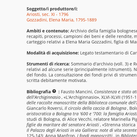
Soggetto/i produttore/i:
Ariosti, sec. XI - 1796
Gozzadini, Elena Maria, 1795-1889
Ambiti e contenuto:
Archivio della famiglia bolognese
recapiti, processi, campioni dei beni e delle rendite,
carteggio relativi a Elena Maria Gozzadini, figlia di Ma
Modalità di acquisizione:
Legato testamentario di Carl
Strumenti di ricerca:
Sommario d'archivio (voll. 3) e Re
relativi ad alcune serie (principalmente istrumenti). 
del fondo. La consultazione dei fondi privi di strument
scritta debitamente motivata.
Bibliografia
:
Fausto Mancini,
Consistenza e stato at
dell'Archiginnasio
, «L'Archiginnasio», XLVI-XLVII (1951-1
delle raccolte manoscritte della Biblioteca comunale dell
Giancarlo Roversi,
Il circolo della caccia di Bologna
, Bo
aristocratica a Bologna tra '600 e '700: la famiglia Ariost
studi di Bologna, di Alice Vecchi, relatore Marinella 
figlie da maritare del senatore Ariosti
, «Strenna storica
Il Palazzo degli Ariosti in via Galliera: note di vita secen
125-143; Anna Manfron,
I fondi manoscritti
, in
Bibliote