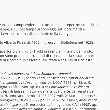
 Ariosti, comprendente istrumenti (con repertori ed indici),
 mappe, a cui nel tempo si sono aggiunti documenti e
ria Ariosti, ultima discendente della famiglia.
o Alberto Pizzardi, 1922 (ingresso in Biblioteca nel 1923).
pertorio d'archivio (1 vol.) presenti all'interno del fondo,
Non sono presenti strumenti di ricerca per la restante parte
i di ricerca può essere autorizzata a seguito di richiesta
tuale dei manoscritti della Biblioteca comunale
952), p. 36, n. 8; Mario Fanti,
Consistenza e condizioni attuali
'Archiginnasio
, «L'Archiginnasio», LXXIV (1979), p. 12, n. 9;
logna, Grafis, 1988, pp. 83-109;
Collezionismo e residenza
i
, tesi di laurea in Storia della critica d'arte, Università degli
Pigozzi, anno accademico 1996-1997, voll. 2; Marina Calore,
Le
 bolognese», XLVII (1997), pp. 145-159; M. Calore, Alice Vecchi,
tesca bolognese
, «Strenna storica bolognese», XLVII (1998), pp.
ca comunale dell'Archiginnasio, Bologna
, a cura di Pierangelo