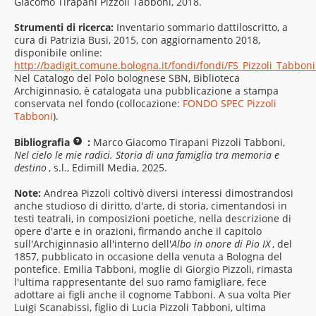
Giacomo Tirapani Pizzoli Tabboni, 2018.
Strumenti di ricerca:
Inventario sommario dattiloscritto, a
cura di Patrizia Busi, 2015, con aggiornamento 2018,
disponibile online:
http://badigit.comune.bologna.it/fondi/fondi/FS_Pizzoli_Tabboni
Nel Catalogo del Polo bolognese SBN, Biblioteca
Archiginnasio, è catalogata una pubblicazione a stampa
conservata nel fondo (collocazione:
FONDO SPEC Pizzoli
Tabboni
).
Bibliografia
:
Marco Giacomo Tirapani Pizzoli Tabboni,
Nel cielo le mie radici. Storia di una famiglia tra memoria e
destino
, s.l., Edimill Media, 2025.
Note:
Andrea Pizzoli coltivò diversi interessi dimostrandosi
anche studioso di diritto, d'arte, di storia, cimentandosi in
testi teatrali, in composizioni poetiche, nella descrizione di
opere d'arte e in orazioni, firmando anche il capitolo
sull'Archiginnasio all'interno dell'
Albo in onore di Pio IX
, del
1857, pubblicato in occasione della venuta a Bologna del
pontefice. Emilia Tabboni, moglie di Giorgio Pizzoli, rimasta
l'ultima rappresentante del suo ramo famigliare, fece
adottare ai figli anche il cognome Tabboni. A sua volta Pier
Luigi Scanabissi, figlio di Lucia Pizzoli Tabboni, ultima