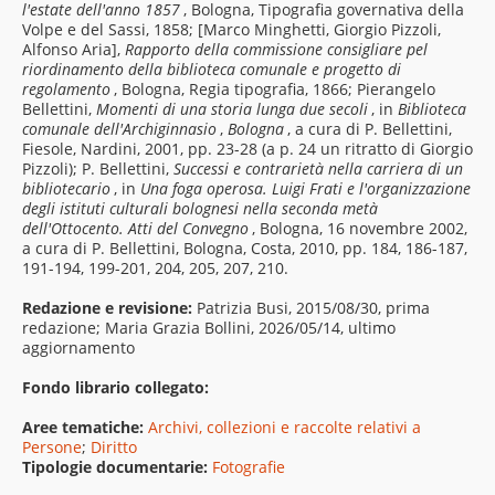
l'estate dell'anno 1857
, Bologna, Tipografia governativa della
Volpe e del Sassi, 1858; [Marco Minghetti, Giorgio Pizzoli,
Alfonso Aria],
Rapporto della commissione consigliare pel
riordinamento della biblioteca comunale e progetto di
regolamento
, Bologna, Regia tipografia, 1866; Pierangelo
Bellettini,
Momenti di una storia lunga due secoli
, in
Biblioteca
comunale dell'Archiginnasio
,
Bologna
, a cura di P. Bellettini,
Fiesole, Nardini, 2001, pp. 23-28 (a p. 24 un ritratto di Giorgio
Pizzoli); P. Bellettini,
Successi e contrarietà nella carriera di un
bibliotecario
, in
Una foga operosa. Luigi Frati e l'organizzazione
degli istituti culturali bolognesi nella seconda metà
dell'Ottocento. Atti del Convegno
, Bologna, 16 novembre 2002,
a cura di P. Bellettini, Bologna, Costa, 2010, pp. 184, 186-187,
191-194, 199-201, 204, 205, 207, 210.
Redazione e revisione:
Patrizia Busi, 2015/08/30, prima
redazione; Maria Grazia Bollini, 2026/05/14, ultimo
aggiornamento
Fondo librario collegato:
Aree tematiche:
Archivi, collezioni e raccolte relativi a
Persone
;
Diritto
Tipologie documentarie:
Fotografie