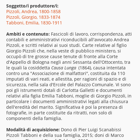
Soggetto/i produttore/i:
Pizzoli, Andrea, 1800-1858
Pizzoli, Giorgio, 1833-1874
Tabboni, Emilia, 1830-1911
Ambiti e contenuto:
Fascicoli di lavoro, corrispondenza, atti
contabili e amministrativi riconducibili all'avvocato Andrea
Pizzoli, e scritti relativi ai suoi studi. Carte relative al figlio
Giorgio Pizzoli che, nella veste di pubblico ministero, si
occupò di tre grosse cause tenute di fronte alla Corte
d'Appello di Bologna negli anni Sessanta dell'Ottocento, tra
le quali la cosiddetta
Causa Lunga
(1864), causa intentata
contro una "Associazione di malfattori", costituita da 110
imputati di vari reati, e allestita, per ragioni di spazio e di
sicurezza, nella sala d'Ercole del Palazzo Comunale. Vi sono
poi gli istrumenti dotali di Carlotta Galletti e documenti
relativi alla figlia Emilia Tabboni, moglie di Giorgio Pizzoli, in
particolare i documenti amministrativi legati alla chiusura
dell'eredità del marito. Significativa è poi la presenza di
fotografie, in parte costituite da ritratti, non solo di
componenti della famiglia.
Modalità di acquisizione:
Dono di Pier Luigi Scanabissi
Pizzoli Tabboni e della sua famiglia, 2015; doni di Marco