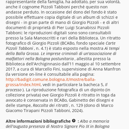
rappresentante della famiglia, ha adottato, per sua volontà,
anche il cognome Pizzoli Tabboni perché questo non
andasse perduto. In occasione del dono del fondo è stato
possibile effettuare copia digitale di un album di schizzi e
disegni - in gran parte di mano di Giorgio Pizzoli - e di altri
documenti di proprietà di Pier Luigi Scanabissi Pizzoli
Tabboni; le riproduzioni digitali sono sono consultabili
presso la Sala Manoscritti e rari della Biblioteca. Un ritratto
fotografico di Giorgio Pizzoli (BCABo, fondo speciale
Carte
Pizzoli Tabboni
, n. 4.1) è stato esposto nella mostra
Ai tempi
della Balla Grossa. Le imprese criminali di un'associazione di
malfattori nella Bologna postunitaria
, allestita presso la
Biblioteca dell'Archiginnasio dall’11 maggio al 10 settembre
2017, a cura di Marcello Fini, supervisione di Anna Manfron
(la versione on-line è consultabile alla pagina:
http://badigit.comune.bologna.it/mostre/balla-
grossa/index.html
, vedi in particolare la bacheca 5,
Il
processo
). La riproduzione fotografica di un dipinto (in
collezione privata) ove Giorgio Pizzoli è ritratto in toga da
avvocato è conservata in BCABo, Gabinetto dei disegni e
delle stampe,
Raccolta dei ritratti
, n. 129 (dono di Marco
Giacomo Tirapani Pizzoli Tabboni, 2024).
Altre informazioni bibliografiche
:
Albo a memoria
dell'augusta presenza di Nostro Signore Pio IX in Bologna