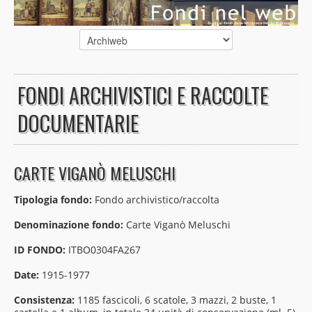
FONDI ARCHIVISTICI E RACCOLTE
DOCUMENTARIE
CARTE VIGANÒ MELUSCHI
Tipologia fondo:
Fondo archivistico/raccolta
Denominazione fondo:
Carte Viganò Meluschi
ID FONDO:
ITBO0304FA267
Date:
1915-1977
Consistenza:
1185 fascicoli, 6 scatole, 3 mazzi, 2 buste, 1