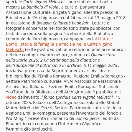
speciale
Carte Viganò Meluschi
sono stati esposti nella
mostra
La bambola di Viola
, a cura di Bonaventura
Associazione Culturale, Brigata Viganò, allestita presso la
Biblioteca dell'Archiginnasio dal 24 marzo al 13 maggio 2018
in occasione di
Bologna Children’s book fair
. Lettere e
fotografie conservate nel fondo sono state pubblicate, con
testi di corredo, sulla pagina Facebook della Biblioteca
comunale dell'Archiginnasio, campagna social
Liutte e
Bombi: storie di famiglia e amicizia nelle Carte Viganò
Meluschi
(sette post dedicati alle relazioni familiari e amicali
dei due coniugi), evento nel programma di
Quante storie
nella Storia 2025. 24.a Settimana della didattica e
dell'educazione al patrimonio in archivio, 5-11 maggio 2025
,
iniziativa promossa da Soprintendenza archivistica e
bibliografica dell'Emilia Romagna, Regione Emilia-Romagna -
Settore Patrimonio culturale, ANAI Associazione Nazionale
Archivistica Italiana - Sezione Emilia Romagna. Sul canale
YouTube della Biblioteca dell'Archiginnasio è pubblicato il
video
dell'evento
Il fondo speciale Carte Viganò Meluschi
, 15
ottobre 2025, Palazzo dell'Archiginnasio, Sala dello Stabat
Mater: Mirella M. Plazzi, Settore Patrimonio culturale della
Regione Emilia-Romagna, presenta l'inventario del fondo e
Wu Ming 1 presenta il romanzo
Gli uomini pesce
, edito da
Einaudi, in cui compaiono l'Infermiera (Viganò) e
l'Ammiraglio (Meluschi).