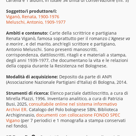
cartella e 1 album, in totale 34 unità di conservazione (ml. 5)
Soggetto/i produttore/i:
Viganò, Renata, 1900-1976
Meluschi, Antonio, 1909-1977
Ambiti e contenuto:
Carte della scrittrice e partigiana
Renata Viganò, famosa soprattutto per il romanzo
L'Agnese va
a morire
, e del marito, anch'egli scrittore e partigiano,
Antonio Meluschi. Sono presenti manoscritti,
corrispondenza, dattiloscritti, ritagli e e materiali a stampa,
degli anni 1939-1977, che documentano la vita e le relazioni
della coppia durante la Resistenza nel Bolognese.
Modalità di acquisizione:
Deposito da parte di ANPI
(Associazione Nazionale Partigiani d'Italia) di Bologna, 2014.
Strumenti di ricerca:
Elenco parziale dattiloscritto, a cura di
Mirella Plazzi, 1996. Inventario analitico, a cura di Patrizia
Busi, 2025,
consultabile online nel sistema informativo
Archivi ER
. Catalogo del Polo bolognese SBN, Biblioteca
Archiginnasio,
documenti con collocazione FONDO SPEC
Vigano
(per 7 periodici e 1 monografia a stampa conservati
nel fondo).