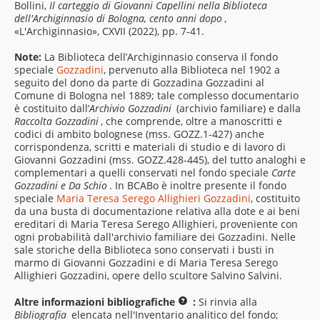
Bollini,
Il carteggio di Giovanni Capellini nella Biblioteca
dell'Archiginnasio di Bologna, cento anni dopo
,
«L'Archiginnasio», CXVII (2022), pp. 7-41.
Note:
La Biblioteca dell’Archiginnasio conserva il fondo
speciale
Gozzadini
, pervenuto alla Biblioteca nel 1902 a
seguito del dono da parte di Gozzadina Gozzadini al
Comune di Bologna nel 1889; tale complesso documentario
è costituito dall’
Archivio Gozzadini
(archivio familiare) e dalla
Raccolta Gozzadini
, che comprende, oltre a manoscritti e
codici di ambito bolognese (mss. GOZZ.1-427) anche
corrispondenza, scritti e materiali di studio e di lavoro di
Giovanni Gozzadini (mss. GOZZ.428-445), del tutto analoghi e
complementari a quelli conservati nel fondo speciale
Carte
Gozzadini e Da Schio
. In BCABo è inoltre presente il fondo
speciale
Maria Teresa Serego Allighieri Gozzadini
, costituito
da una busta di documentazione relativa alla dote e ai beni
ereditari di Maria Teresa Serego Allighieri, proveniente con
ogni probabilità dall'archivio familiare dei Gozzadini. Nelle
sale storiche della Biblioteca sono conservati i busti in
marmo di Giovanni Gozzadini e di Maria Teresa Serego
Allighieri Gozzadini, opere dello scultore Salvino Salvini.
Altre informazioni bibliografiche
:
Si rinvia alla
Bibliografia
elencata nell'Inventario analitico del fondo;