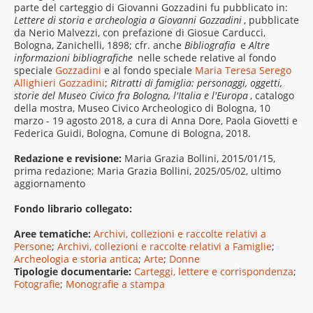
parte del carteggio di Giovanni Gozzadini fu pubblicato in:
Lettere di storia e archeologia a Giovanni Gozzadini
, pubblicate
da Nerio Malvezzi, con prefazione di Giosue Carducci,
Bologna, Zanichelli, 1898; cfr. anche
Bibliografia
e
Altre
informazioni bibliografiche
nelle schede relative al fondo
speciale
Gozzadini
e al fondo speciale
Maria Teresa Serego
Allighieri Gozzadini
;
Ritratti di famiglia: personaggi, oggetti,
storie del Museo Civico fra Bologna, l'Italia e l'Europa
, catalogo
della mostra, Museo Civico Archeologico di Bologna, 10
marzo - 19 agosto 2018, a cura di Anna Dore, Paola Giovetti e
Federica Guidi, Bologna, Comune di Bologna, 2018.
Redazione e revisione:
Maria Grazia Bollini, 2015/01/15,
prima redazione; Maria Grazia Bollini, 2025/05/02, ultimo
aggiornamento
Fondo librario collegato:
Aree tematiche:
Archivi, collezioni e raccolte relativi a
Persone
;
Archivi, collezioni e raccolte relativi a Famiglie
;
Archeologia e storia antica
;
Arte
;
Donne
Tipologie documentarie:
Carteggi, lettere e corrispondenza
;
Fotografie
;
Monografie a stampa