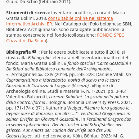
Giulio Da Schio (febbraio 2011).
Strumenti di ricerca:
Inventario analitico, a cura di Maria
Grazia Bollini, 2018,
consultabile online nel sistema
informativo Archivi ER
. Nel Catalogo del Polo bolognese SBN,
Biblioteca Archiginnasio, sono catalogate pubblicazioni a
stampa conservate nel fondo (collocazione:
FONDO SPEC
Gozzadini Da Schio
).
Bibliografia
:
Per le opere pubblicate a tutto il 2018, si
rinvia alla
Bibliografia
elencata nell'Inventario analitico del
fondo; Maria Grazia Bollini,
Il fondo speciale ‘Carte Gozzadini e
Da Schio’ della Biblioteca comunale dell’Archiginnasio
,
«L'Archiginnasio», CXIV (2019), pp. 245-328; Daniele Vitali,
Da
Cupramarittima a Marzabotto, novità di scavo tra le carte
Gozzadini di Costozza di Longare (Vicenza)
, «Pagine di
Archeologia online. Studi e materiali», n. 1-2021, pp. 3-46;
Valentina Balzarotti,
Lorenzo Sabatini. La grazia nella pittura
della Controriforma
, Bologna, Bononia University Press, 2021,
pp. 171-174 e 371; Katharina Weiger,
"Mentre loro godono le
tiepide aure di Ronzano, noi altri ..." . Ferdinand Gregorovius in
seinen Briefen an Giovanni Gozzadini
, in
Ferdinand Gregorovius
in seinem Jahrhundert. Der Historiker und Schriftsteller neu
gelesen. Aus Anlass der Edition der Briefe und des 200
Geburtstages
, atti del convegno, Köln, Böhlau, 2023; M. G.