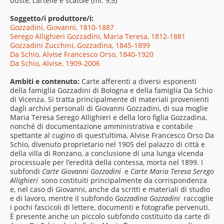
buste, cartelle e scatole (ml. 9,5)
Soggetto/i produttore/i:
Gozzadini, Giovanni, 1810-1887
Serego Allighieri Gozzadini, Maria Teresa, 1812-1881
Gozzadini Zucchini, Gozzadina, 1845-1899
Da Schio, Alvise Francesco Orso, 1840-1920
Da Schio, Alvise, 1909-2006
Ambiti e contenuto:
Carte afferenti a diversi esponenti
della famiglia Gozzadini di Bologna e della famiglia Da Schio
di Vicenza. Si tratta principalmente di materiali provenienti
dagli archivi personali di Giovanni Gozzadini, di sua moglie
Maria Teresa Serego Allighieri e della loro figlia Gozzadina,
nonché di documentazione amministrativa e contabile
spettante al cugino di quest’ultima, Alvise Francesco Orso Da
Schio, divenuto proprietario nel 1905 del palazzo di città e
della villa di Ronzano, a conclusione di una lunga vicenda
processuale per l’eredità della contessa, morta nel 1899. I
subfondi
Carte Giovanni Gozzadini
e
Carte Maria Teresa Serego
Allighieri
sono costituiti principalmente da corrispondenza
e, nel caso di Giovanni, anche da scritti e materiali di studio
e di lavoro, mentre il subfondo
Gozzadina Gozzadini
raccoglie
i pochi fascicoli di lettere, documenti e fotografie pervenuti.
È presente anche un piccolo subfondo costituito da carte di