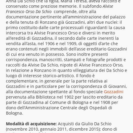
Anna Da Schio che la figlia, Maria Teresa, aveva raccolto e
conservato come preziose memorie. Il subfondo
Alvise
Francesco Orso Da Schio
comprende, oltre alla
documentazione pertinente all’amministrazione del palazzo
e della tenuta di Ronzano già Gozzadini, altri due nuclei: il
primo costituito dalle carte processuali riguardanti la causa
intercorsa tra Alvise Francesco Orso e diversi in merito
all’eredità di Gozzadina, il secondo dalle carte inerenti la
vendita all’asta, nel 1906 e nel 1909, di oggetti d’arte che
erano contenuti negli immobili dell’asse ereditario Gozzadini
di cui era venuto in possesso. Sono inoltre presenti
corrispondenza, manoscritti, stampati e fotografie prodotti e
raccolti da Alvise Da Schio, nipote di Alvise Francesco Orso,
in relazione a Ronzano in quanto villeggiatura dei Da Schio e
luogo di interesse storico-artistico. Il fondo è
complementare, in generale per la parte relativa ai
Gozzadini e in particolare per la corrispondenza di Giovanni,
alla documentazione spettante al fondo speciale
Gozzadini
pervenuta alla Biblioteca nel 1902 per lascito ereditario da
parte di Gozzadina al Comune di Bologna e nel 1908 per
dono dell’Amministrazione Centrale degli Ospedali di
Bologna.
Modalità di acquisizione:
Acquisti da Giulio Da Schio
(novembre 2010, gennaio 2011, dicembre 2015); dono di