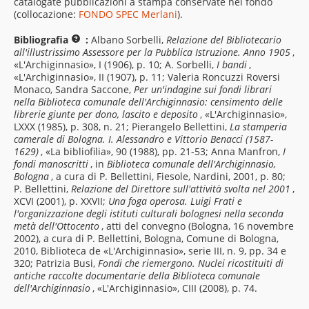
catalogate pubblicazioni a stampa conservate nel fondo
(collocazione:
FONDO SPEC Merlani
).
Bibliografia
:
Albano Sorbelli,
Relazione del Bibliotecario
all'illustrissimo Assessore per la Pubblica Istruzione. Anno 1905
,
«L'Archiginnasio», I (1906), p. 10; A. Sorbelli,
I bandi
,
«L'Archiginnasio», II (1907), p. 11; Valeria Roncuzzi Roversi
Monaco, Sandra Saccone,
Per un'indagine sui fondi librari
nella Biblioteca comunale dell'Archiginnasio: censimento delle
librerie giunte per dono, lascito e deposito
, «L'Archiginnasio»,
LXXX (1985), p. 308, n. 21; Pierangelo Bellettini,
La stamperia
camerale di Bologna. I. Alessandro e Vittorio Benacci (1587-
1629)
, «La bibliofilia», 90 (1988), pp. 21-53; Anna Manfron,
I
fondi manoscritti
, in
Biblioteca comunale dell'Archiginnasio,
Bologna
, a cura di P. Bellettini, Fiesole, Nardini, 2001, p. 80;
P. Bellettini,
Relazione del Direttore sull'attività svolta nel 2001
,
XCVI (2001), p. XXVII;
Una foga operosa. Luigi Frati e
l'organizzazione degli istituti culturali bolognesi nella seconda
metà dell'Ottocento
, atti del convegno (Bologna, 16 novembre
2002), a cura di P. Bellettini, Bologna, Comune di Bologna,
2010, Biblioteca de «L'Archiginnasio», serie III, n. 9, pp. 34 e
320; Patrizia Busi,
Fondi che riemergono. Nuclei ricostituiti di
antiche raccolte documentarie della Biblioteca comunale
dell'Archiginnasio
, «L'Archiginnasio», CIII (2008), p. 74.