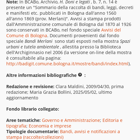
Note:
In BCABo, Archivio,
H. Doni e legati
, b. 7, n. 14 è
presente un "Sommario della raccolta di bandi, leggi, decreti
e manifesti etc. pubblicati in Bologna dall'anno 1560
all'anno 1869 (prov. Merlani)". Avvisi a stampa prodotti
dall'Amministrazione comunale di Bologna dal 1870 al 1926
sono conservati in BCABo, nel fondo speciale
Avvisi del
Comune di Bologna
. Documenti provenienti dal fondo
speciale
Bandi Merlani
sono stati esposti nella mostra
Spazi
urbani e tutela ambientale
, allestita presso la Biblioteca
dell'Archiginnasio nel 2006 (la versione on-line della mostra
è consultabile alla pagina:
http://badigit.comune.bologna.it/mostre/bandi/index.html
).
Altre informazioni bibliografiche
:
Redazione e revisione:
Clara Maldini, 2009/04/30, prima
redazione; Maria Grazia Bollini, 2025/05/02, ultimo
aggiornamento
Fondo librario collegato:
Aree tematiche:
Governo e Amministrazione
;
Editoria e
tipografia
;
Economia e imprese
Tipologie documentarie:
Bandi, avvisi e notificazioni a
stampa (raccolte/collezioni)