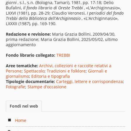
giorni
, s.l., s.n. (Bologna, Tamari), 1981, pp. 17-18; Delio
Bufalini,
Il fondo librario di Oreste Trebbi
, «L'Archiginnasio»,
LXXVI (1981), pp. 28-29; Claudio Veronesi,
I periodici del fondo
Trebbi della Biblioteca dell'Archiginnasio
, «L'Archiginnasio»,
LXXXII (1987), pp. 169-190.
Redazione e revisione:
Maria Grazia Bollini, 2009/04/30,
prima redazione; Maria Grazia Bollini, 2025/05/02, ultimo
aggiornamento
Fondo librario collegato:
TREBBI
Aree tematiche:
Archivi, collezioni e raccolte relativi a
Persone
;
Spettacolo
;
Tradizioni e folklore
;
Giornali e
giornalismo
;
Editoria e tipografia
Tipologie documentarie:
Carteggi, lettere e corrispondenza
;
Fotografie
;
Stampe d'occasione
Fondi nel web
Home