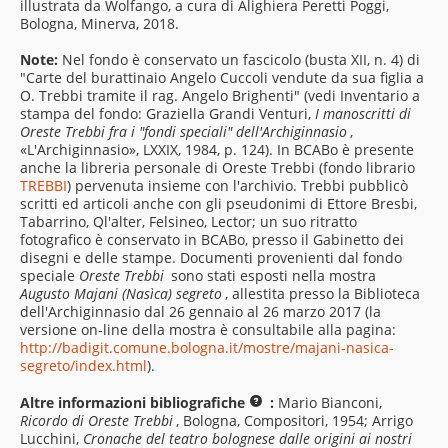
illustrata da Wolfango, a cura di Alighiera Peretti Poggi,
Bologna, Minerva, 2018.
Note:
Nel fondo è conservato un fascicolo (busta XII, n. 4) di
"Carte del burattinaio Angelo Cuccoli vendute da sua figlia a
O. Trebbi tramite il rag. Angelo Brighenti" (vedi Inventario a
stampa del fondo: Graziella Grandi Venturi,
I manoscritti di
Oreste Trebbi fra i "fondi speciali" dell'Archiginnasio
,
«L'Archiginnasio», LXXIX, 1984, p. 124). In BCABo è presente
anche la libreria personale di Oreste Trebbi (fondo librario
TREBBI
) pervenuta insieme con l'archivio. Trebbi pubblicò
scritti ed articoli anche con gli pseudonimi di Ettore Bresbi,
Tabarrino, Ql'alter, Felsineo, Lector; un suo ritratto
fotografico è conservato in BCABo, presso il Gabinetto dei
disegni e delle stampe. Documenti provenienti dal fondo
speciale
Oreste Trebbi
sono stati esposti nella mostra
Augusto Majani (Nasìca) segreto
, allestita presso la Biblioteca
dell'Archiginnasio dal 26 gennaio al 26 marzo 2017 (la
versione on-line della mostra è consultabile alla pagina:
http://badigit.comune.bologna.it/mostre/majani-nasica-
segreto/index.html
).
Altre informazioni bibliografiche
:
Mario Bianconi,
Ricordo di Oreste Trebbi
, Bologna, Compositori, 1954; Arrigo
Lucchini,
Cronache del teatro bolognese dalle origini ai nostri