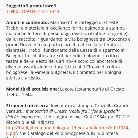
Soggetto/i produttore/i:
Trebbi, Oreste, 1872-1944
Ambiti e contenuto:
Manoscritti e carteggio di Oreste
Trebbi e materiale miscellaneo (principalmente a stampa,
ma anche lettere di personaggi diversi, ritratti e fotografie)
da lui raccolto, riguardante la vita bolognese tra Ottocento e
primo Novecento, in particolare il teatro e la letteratura
dialettale. Trebbi, funzionario della Cassa di Risparmio in
Bologna, fu collaboratore di periodici bolognesi, critico
teatrale de «Il Resto del Carlino» e socio collaboratore di
diverse associazioni culturali, tra cui il Circolo di cultura
bolognese, la Fameja bulgneisa, il Comitato per Bologna
storica e artistica.
Modalità di acquisizione:
Legato testamentario di Oreste
Trebbi, 1944.
Strumenti di ricerca:
Inventario a stampa: Graziella Grandi
Venturi,
I manoscritti di Oreste Trebbi fra i "fondi speciali"
dell'Archiginnasio
, «L'Archiginnasio», LXXIX (1984), pp. 87-219,
disponibile all'indirizzo
http://badigit.comune.bologna.it/books/bollettino/pdf/1984-
8.pdf
. Nel Catalogo del Polo bolognese SBN, Biblioteca