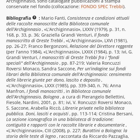
Archiginnasio, sono catalogate pubblicazioni a stampa
conservate nel fondo (collocazione:
FONDO SPEC Trebbi
).
Bibliografia
:
Mario Fanti,
Consistenza e condizioni attuali
delle raccolte manoscritte della Biblioteca comunale
dell'Archiginnasio
, «L'Archiginnasio», LXXIV (1979), p. 31, n.
168, p. 33, p. 36; Graziella Grandi Venturi,
Il fondo
manoscritto di Oreste Trebbi
, «L'Archiginnasio», LXVI (1981),
pp. 26-27; Franco Bergonzoni,
Relazione del Direttore reggente
(per l'anno 1984), «L'Archiginnasio», LXXIX (1984), p. 13; ivi, G.
Grandi Venturi,
I manoscritti di Oreste Trebbi fra i "fondi
speciali" dell'Archiginnasio
, pp. 87-219; Valeria Roncuzzi
Roversi Monaco, Sandra Saccone,
Per un'indagine sui fondi
librari della Biblioteca comunale dell'Archiginnasio: censimento
delle librerie giunte per dono, lascito e deposito
,
«L'Archiginnasio», LXXX (1985), pp. 339-340, n. 76; Anna
Manfron,
I fondi manoscritti
, in
Biblioteca comunale
dell'Archiginnasio, Bologna
, a cura di Pierangelo Bellettini,
Fiesole, Nardini, 2001, p. 81; ivi, V. Roncuzzi Roversi Monaco,
S. Saccone, Arabella Riccò,
Librerie private nella biblioteca
pubblica. Doni, lasciti e acquisti
, pp. 113-114; Cristina Bersani,
La sezione iconografica in una biblioteca di tradizione:
contiguità e rapporti con le raccolte librarie e documentarie
,
«L'Archiginnasio», CIII (2008), p. 227;
Burattini a Bologna: la
storia delle teste di legno
, raccontata da Riccardo Pazzaglia,