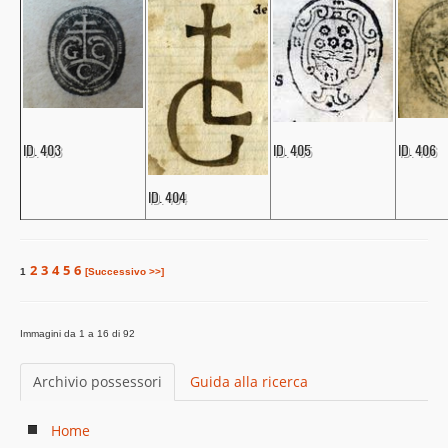
ID. 403
ID. 405
ID. 406
ID. 404
2
3
4
5
6
1
[Successivo >>]
Immagini da 1 a 16 di 92
Archivio possessori
Guida alla ricerca
Home