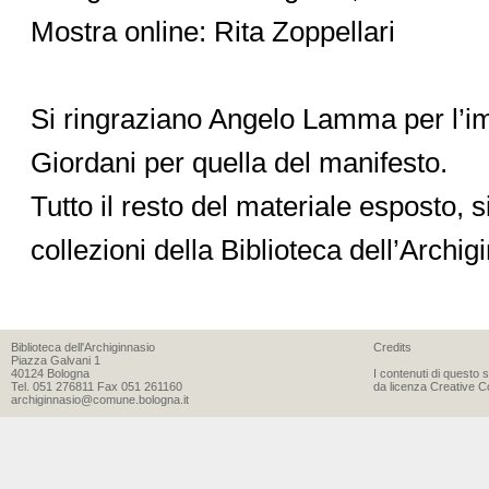
Mostra online: Rita Zoppellari
Si ringraziano Angelo Lamma per l’imm
Giordani per quella del manifesto.
Tutto il resto del materiale esposto, s
collezioni della Biblioteca dell’Archi
Biblioteca dell'Archiginnasio
Credits
Piazza Galvani 1
40124 Bologna
I contenuti di questo 
Tel. 051 276811 Fax 051 261160
da licenza Creative C
archiginnasio@comune.bologna.it