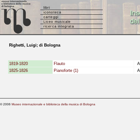
libri
iconoteca
carteggi
Liceo musicale
ricerca integrata
Righetti, Luigi; di Bologna
1819-1820
Flauto
Al
1825-1826
Pianoforte (1)
Al
© 2006
Museo internazionale e biblioteca della musica di Bologna