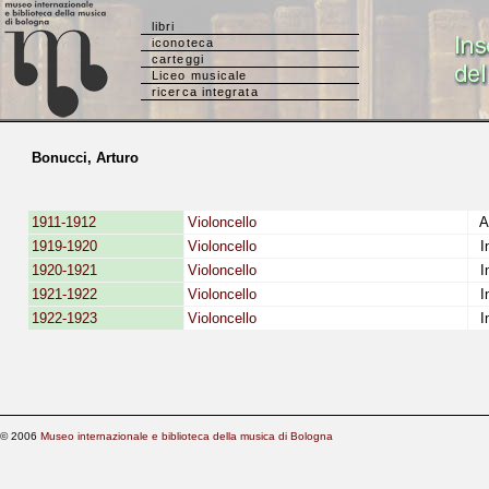
libri
iconoteca
carteggi
Liceo musicale
ricerca integrata
Bonucci, Arturo
1911-1912
Violoncello
Al
1919-1920
Violoncello
In
1920-1921
Violoncello
In
1921-1922
Violoncello
In
1922-1923
Violoncello
In
© 2006
Museo internazionale e biblioteca della musica di Bologna