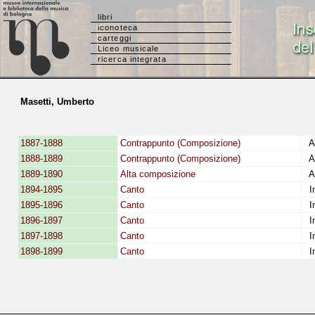
libri
iconoteca
carteggi
Liceo musicale
ricerca integrata
Masetti, Umberto
1887-1888
Contrappunto (Composizione)
Al
1888-1889
Contrappunto (Composizione)
Al
1889-1890
Alta composizione
Al
1894-1895
Canto
In
1895-1896
Canto
In
1896-1897
Canto
In
1897-1898
Canto
In
1898-1899
Canto
In