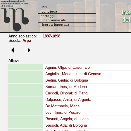
libri
iconoteca
carteggi
Liceo musicale
ricerca integrata
Anno scolastico:
1897-1898
Scuola:
Arpa
Allievi:
Agnini, Olga; di Casumaro
Angiolini, Maria Luisa; di Genova
Bedini, Giulia; di Bologna
Borsari, Ines; di Modena
Cuccoli, Dinorat; di Parigi
Dalpasso, Anita; di Argenta
De Matthaeis, Maria
Levi, Ines; di Pesaro
Rosnati, Angela; di Lucca
Sassoli, Ada; di Bologna