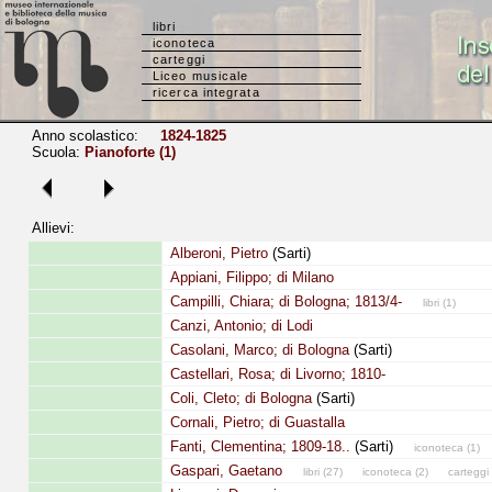
libri
iconoteca
carteggi
Liceo musicale
ricerca integrata
Anno scolastico:
1824-1825
Scuola:
Pianoforte (1)
Allievi:
Alberoni, Pietro
(Sarti)
Appiani, Filippo; di Milano
Campilli, Chiara; di Bologna; 1813/4-
libri (1)
Canzi, Antonio; di Lodi
Casolani, Marco; di Bologna
(Sarti)
Castellari, Rosa; di Livorno; 1810-
Coli, Cleto; di Bologna
(Sarti)
Cornali, Pietro; di Guastalla
Fanti, Clementina; 1809-18..
(Sarti)
iconoteca (1)
Gaspari, Gaetano
libri (27)
iconoteca (2)
carteggi 