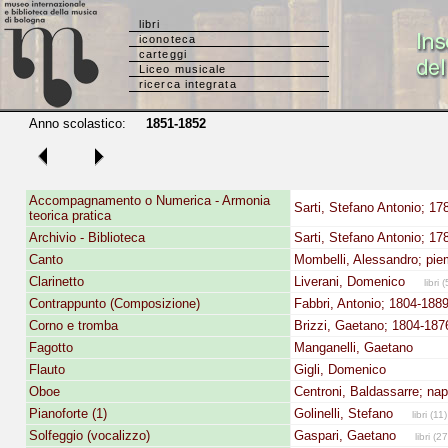
libri
iconoteca
carteggi
Liceo musicale
ricerca integrata
Anno scolastico:
1851-1852
Accompagnamento o Numerica - Armonia
Sarti, Stefano Antonio; 17
teorica pratica
Archivio - Biblioteca
Sarti, Stefano Antonio; 17
Canto
Mombelli, Alessandro; pi
Clarinetto
Liverani, Domenico
libri (
Contrappunto (Composizione)
Fabbri, Antonio; 1804-188
Corno e tromba
Brizzi, Gaetano; 1804-187
Fagotto
Manganelli, Gaetano
Flauto
Gigli, Domenico
Oboe
Centroni, Baldassarre; na
Pianoforte (1)
Golinelli, Stefano
libri (11
Solfeggio (vocalizzo)
Gaspari, Gaetano
libri (2