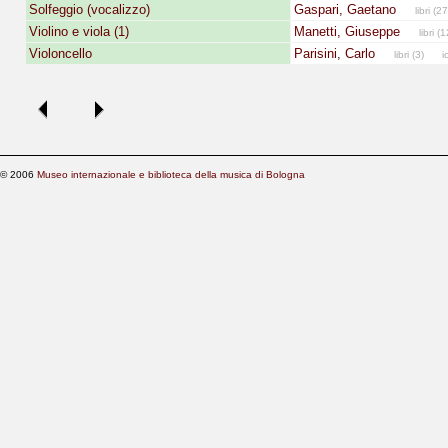
Solfeggio (vocalizzo)
Gaspari, Gaetano
libri (2
Violino e viola (1)
Manetti, Giuseppe
libri (1
Violoncello
Parisini, Carlo
libri (3)
ico
© 2006
Museo internazionale e biblioteca della musica di Bologna