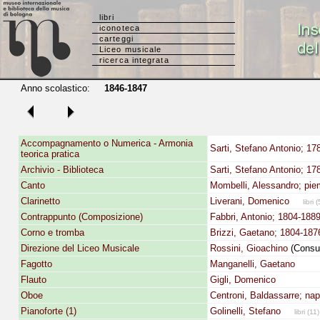
libri
iconoteca
carteggi
Liceo musicale
ricerca integrata
Anno scolastico:
1846-1847
Accompagnamento o Numerica - Armonia
Sarti, Stefano Antonio; 17
teorica pratica
Archivio - Biblioteca
Sarti, Stefano Antonio; 17
Canto
Mombelli, Alessandro; pi
Clarinetto
Liverani, Domenico
libri (
Contrappunto (Composizione)
Fabbri, Antonio; 1804-188
Corno e tromba
Brizzi, Gaetano; 1804-187
Direzione del Liceo Musicale
Rossini, Gioachino
(Consul
Fagotto
Manganelli, Gaetano
Flauto
Gigli, Domenico
Oboe
Centroni, Baldassarre; na
Pianoforte (1)
Golinelli, Stefano
libri (11