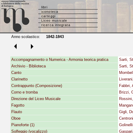
libri
iconoteca
carteggi
Liceo musicale
ricerca integrata
Anno scolastico:
1842-1843
Accompagnamento o Numerica - Armonia teorica pratica
Sarti, 
Archivio - Biblioteca
Sarti, 
Canto
Mombell
Clarinetto
Liveran
Contrappunto (Composizione)
Fabbri,
Corno e tromba
Brizzi,
Direzione del Liceo Musicale
Rossini
Fagotto
Mangane
Flauto
Gigli, 
Oboe
Centron
Pianoforte (1)
Golinell
Solfeggio (vocalizzo)
Gaspari