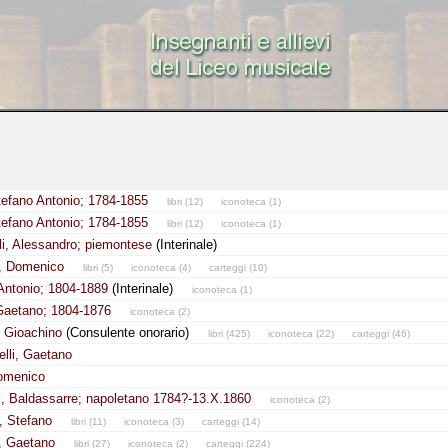
Stefano Antonio; 1784-1855
libri (12)
iconoteca (1)
Stefano Antonio; 1784-1855
libri (12)
iconoteca (1)
i, Alessandro; piemontese
(Interinale)
i, Domenico
libri (5)
iconoteca (4)
carteggi (10)
 Antonio; 1804-1889
(Interinale)
iconoteca (1)
 Gaetano; 1804-1876
iconoteca (2)
, Gioachino
(Consulente onorario)
libri (425)
iconoteca (22)
carteggi (46)
lli, Gaetano
Domenico
i, Baldassarre; napoletano 1784?-13.X.1860
iconoteca (2)
i, Stefano
libri (11)
iconoteca (3)
carteggi (14)
, Gaetano
libri (27)
iconoteca (2)
carteggi (224)