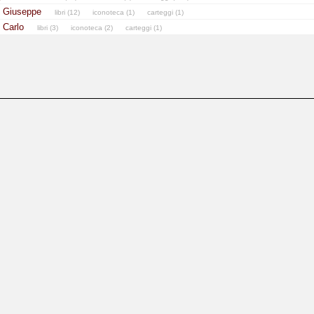
, Giuseppe
libri (12)
iconoteca (1)
carteggi (1)
, Carlo
libri (3)
iconoteca (2)
carteggi (1)