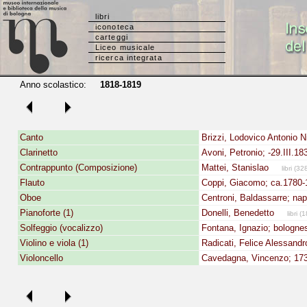
libri
iconoteca
carteggi
Liceo musicale
ricerca integrata
Anno scolastico:
1818-1819
Canto
Brizzi, Lodovico Antonio N
Clarinetto
Avoni, Petronio; -29.III.18
Contrappunto (Composizione)
Mattei, Stanislao
libri (32
Flauto
Coppi, Giacomo; ca.1780-
Oboe
Centroni, Baldassarre; na
Pianoforte (1)
Donelli, Benedetto
libri (1
Solfeggio (vocalizzo)
Fontana, Ignazio; bologne
Violino e viola (1)
Radicati, Felice Alessandr
Violoncello
Cavedagna, Vincenzo; 17